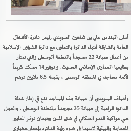
خدمات الدائرة
التحقق من حالة معاملة
أعلن المهندس علي بن شاهين السويدي رئيس
دائرة الأشغال
خدمات الأفراد
العامة بالشارقة
انتهاء الدائرة بالتعاون مع دائرة الشؤون الإسلامية
خدمات الشركات
من أعمال صيانة 22 مسجداً
بالمنطقة الوسطى
والتي تمتاز
بطابعها المعماري الإسلامي الحديث،
و توفير 14 مسكنا كريماً
خدمات الجهات الحكومية
لأئمة مساجد في المنطقة الوسطى ،
بقيمة 8.5 ملايين درهم .
خدمات الموظفين
المكتبة الإلكترونية
وأضاف السويدي أن صيانة هذه المساجد تقع في إطار خطة
الدائرة الرامية إلى صيانة 35 مسجداً بالمنطقة الوسطى ، والعمل
علي مواكبة النمو السكاني في شتى المدن وضمان توفر المعايير
المعمارية والبيئية لاسيما في ضوء رؤية الدائرة بإعمار حضاري