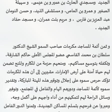
الجديد ومسجدي الحارث بن عمير و بن عيسى، و سهيلة
الصغير و عمرو بن العاص، و مستشفى الذيد، و حسن النومان
عبد العزيز بن فارس ، و مريم بنت عمران، و مسجد حمّاد
الجديد ،
و ثمن أئمة المساجد مكرمات صاحب السمو الشيخ الدكتور
سلطان بن محمد القاسمي عضو المجلس الأعلى حاكم الشارقة،
وتكفله بتوسيع مساكنهم، ومنحهم حزمة من المكارم والمنح تضمن
لهم حياة آمنة على أرض الإمارات. مشيرين إلى أن هذه المكرمات
تؤكد حرص سموه على إجلال وتوقير هذه المهنة المباركة، وتقدير
سموه لأئمة المساجد ودورهم الهام والفاعل في المجتمع، وتوفير
وسائل الراحة لهم لتمكينهم من أداء واجبهم على أكمل وجه،
وعبروا عن فرحتهم بتسلم المساكن الجديدة، وثمنوا الدور الفاعل