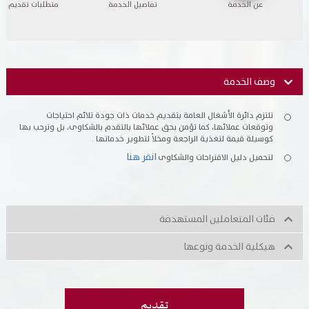
عن الخدمة
تفاصيل الخدمة
متطلبات تقديم ال
تسجيل شركة جديدة
الأسئلة الشائعة
Vendor Portal -
منصة الشركات
سياسة النظام الإداري المتكامل
وصف الخدمة
جوائز و شهادات
تلتزم دائرة الأشغال العامة بتقديم خدمات ذات جودة تلائم احتياجات
الميثاق
وتوقعات عملائها، كما تؤمن بحق عملائها بالتقدم بالشكاوى، بل وترحب بها
كوسيلة قيمة لتغذية الراجعة ومخلاً لتطوير خدماتها .
انقر هنا
لتحميل دليل الاقتراحات والشكاوى
سياسة أمن المعلومات
سياسة الموردين و المشتريات
فئات المتعاملين المستهدفة
سياسة نظام إدارة المرافق
هيكلية الخدمة ونوعها
مشاريع الدائرة
المنشآت العمرانية
تقديم