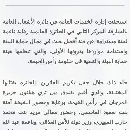
خدمات الدائرة
استحقت إدارة الخدمات العامة في دائرة الأشغال العامة
التحقق من حالة معاملة
بالشارقة المركز الثاني في الجائزة العالمية رقابة ناعمة
خدمات الأفراد
لبيئة مستدامة
عن فئة أفضل بحث في مجال حماية البيئة
واستدامة مواردها بدروتها الأولى، والتي تنظمها هيئة
خدمات الشركات
حماية البيئة والتنمية في حكومة رأس الخيمة.
خدمات الجهات الحكومية
خدمات الموظفين
جاء ذلك خلال حفل تكريم الفائزين بالجائزة بفئاتها
المختلفة، والذي أقيم بفندق دبل تري هيلتون جزيرة
المكتبة الإلكترونية
المرجان في رأس الخيمة، برعاية وحضور الشيخة آمنة
بنت سعود القاسمي، وحضور معالي مريم بنت محمد
حارب المهيري، وزير دولة للأمن الغذائي، وناعمة عبد الله