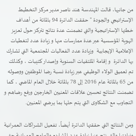
من جانبها، قالت المهندسة هند ناصر مدير مركز التخطيط
الإستراتيجي والجودة " حققت الدائرة 94 بالمائة من أهداف
خطتها الإستراتيجية والتي تضمنت عدة نتائج تتركز حول تعزيز
الهوية المؤسسية عبر عدة ممارسات منها و زيادة عدد لتغطيات
الإعلامية الإيجابية وزيادة عدد الفعاليات المجتمعية التي تشارك
بها الدائرة و إقامة الملتقيات السنوية وإصدار كتيبات ، وكذلك
تم تعميق الولاء الوظيفي عبر زيادة نسبة رضا الموظفين ووصوله
من 65 بالمائة عام 2016 إلى 78 بالمائة خلال العام الماضي ، كما
تضمنت النتائج تحسين علاقات المعنيين الخارجين ورفع رضاهم و
التجاوب مع الشكاوى التي يتم حلها بما يرضي المعنيين.
ومن النتائج التي حققتها الدائرة أيضاً، تفعيل الشراكات العمرانية
وزيادتها والتي نتج عنها زيادة عدد المشاريع والبرامج العمرانية حتى