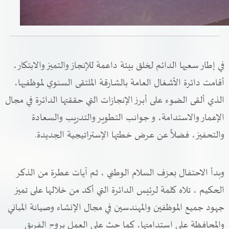
خدمات الدائرة
التحقق من حالة معاملة
في إطار سعيها الدائم لخلق بيئة داعمة للإنجاز والتميز والابتكار،
خدمات الأفراد
أقامت دائرة الأشغال العامة بالشارقة الملتقى السنوي لموظفيها،
خدمات الشركات
الذي ألقى الضوء على أبرز الإنجازات التي حققتها الدائرة في مجال
الإعمار والاستدامة، و جوانب التطوير والتدريب والسعادة
خدمات الجهات الحكومية
والتحفيز، فضلاً عن عرض خطتها الإستراتيجية الجديدة.
خدمات الموظفين
المكتبة الإلكترونية
وبدأ الاحتفال بعزف السلام الوطني ، ثم آيات عطرة من الذكر
الحكيم ، تلاه كلمة لرئيس الدائرة التي أكد من خلالها على تميز
جهود جميع الموظفين والمهندسين في مجال الإنشاء وصيانة المباني
والمحافظة على استدامتها، كما حث على العمل بروح الفريق