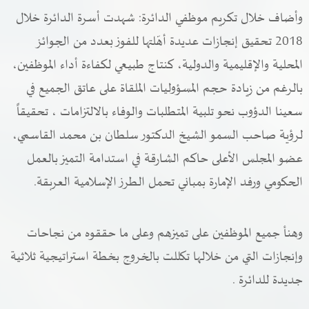
وأضاف خلال تكريم موظفي الدائرة: شهدت أسرة الدائرة خلال
2018 تحقيق إنجازات عديدة أهّلتها للفوز بعدد من الجوائز
المحلية والإقليمية والدولية، كنتاج طبيعي لكفاءة أداء الموظفين،
بالرغم من زيادة حجم المسؤوليات الملقاة على عاتق الجميع في
سعينا الدؤوب نحو تلبية المتطلبات والوفاء بالالتزامات ، تحقيقاً
لرؤية صاحب السمو الشيخ الدكتور سلطان بن محمد القاسمي،
عضو المجلس الأعلى حاكم الشارقة في استدامة التميز بالعمل
الحكومي ورفد الإمارة بمباني تحمل الطرز الإسلامية العربقة.
وهنأ جميع الموظفين على تميزهم وعلى ما حققوه من نجاحات
وإنجازات التي من خلالها تكللت بالخروج بخطة استراتيجية ثلاثية
جديدة للدائرة .