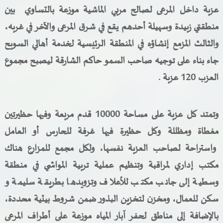
عزبة داخل المرعى لصالح مربي الماشية موزعة بالتساوي بين
منطقتي زبيدة وسهيلة أحدهم يقع في شرق المرعى والآخر في غربه،
والثالث المزمع إنشاؤه في المنطقة الرئيسية لخدمة أهالي السويح
جاء بناء على توجيه صاحب السمو حاكم الشارقة ليصبح مجموع
العزب 120 عزبة .
وتمتد كل عزبة على مساحة 10000 قدم مربعة وفيها حظيرتين
مغطاة ومظللة وكل حظيرة فيها غرفة للحارس أو العامل
واستراحة لصاحب العزبة نفسها، ولكل مجمع للمزارع هناك
مكتب إداري لمراقبة وتنظيم عملية تربية المواشي في منطقة
وسطية إلى جانب مكتب للأعلاف وتزويدها بطريقة سليمة و
سكن للعمال، ومخزن لتخزين البذور ضمن شروط بيئية محددة،
بالإضافة إلى مناطق لحفر آبار المياه موزعة على أطراف المرعى