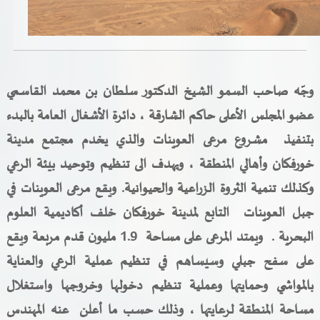
خدمات الدائرة
التحقق من حالة معاملة
وجّه صاحب السمو الشيخ الدكتور سلطان بن محمد القاسمي
خدمات الأفراد
عضو المجلس الأعلى حاكم الشارقة ، دائرة الأشغال العامة بالبدء
خدمات الشركات
بتنفيذ مشروع مرعى العوينات والذي يخدم مجتمع مدينة
خورفكان وأهالي المنطقة ، ويهدف الى تنظيم وتوحيد بيئة الرعي
خدمات الجهات الحكومية
وكذلك تنمية الثروة الزراعية والحيوانية. ويقع مرعى العوينات في
خدمات الموظفين
جبل العوينات التابع لمدينة خورفكان خلف أكاديمية العلوم
المكتبة الإلكترونية
البحرية . ويمتد المرعى على مساحة 1.9 مليون قدم مربعة ويقع
على سفح جبلي وسيساهم في تنظيم عملية الرعي والعناية
بالمواشي
وحمايتها
وعملية تنظيم دخولها وخروجها واستغلال
مساحة المنطقة لرعايتها ، وذلك حسب ما أعلن
عنه
المهندس