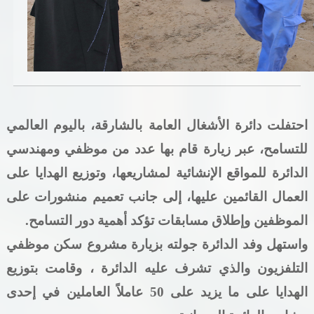
خدمات الدائرة
التحقق من حالة معاملة
خدمات الأفراد
احتفلت دائرة الأشغال العامة بالشارقة، باليوم العالمي
خدمات الشركات
للتسامح، عبر زيارة قام بها عدد من موظفي ومهندسي
خدمات الجهات الحكومية
الدائرة للمواقع الإنشائية لمشاريعها، وتوزيع الهدايا على
خدمات الموظفين
العمال القائمين عليها، إلى جانب تعميم منشورات على
الموظفين وإطلاق مسابقات تؤكد أهمية دور التسامح
.
المكتبة الإلكترونية
واستهل وفد الدائرة جولته بزيارة مشروع سكن موظفي
التلفزيون والذي تشرف عليه الدائرة ، وقامت بتوزيع
الهدايا على ما يزيد على 50
عاملاً
العاملين في إحدى