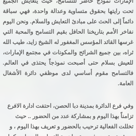
الإمارات نموذج حاضر للتسامح، حيث يتعايش الجميع
تحت رايتها بحقوق متساوية وعدالة واحدة، فهي سباقة
دائماً إلى الحث على مبادئ التعايش والسلام. ونحن اليوم
نفاخر الأمم بتاريخنا الحافل بقيم التسامح والمحبة التي
غرسها القائد المؤسس المغفور له الشيخ زايد، طيب الله
ثراه، بين جميع الشرائح والمكونات في مجتمع الإمارات،
للعيش بسلام حتى أصبحت نموذجاً يحتذى في العالم.
فالتسامح مقوم أساسي لدى موظفي دائرة الأشغال
العامة.
وفي فرع الدائرة بمدينة دبا الحصن، احتفت ادارة الافرع
تزامناً بهذا اليوم و بمشاركة عدد من الحضور .. حيث
تخللت الفعالية ترحيب بالحضور و تعريف بهذا اليوم ، و