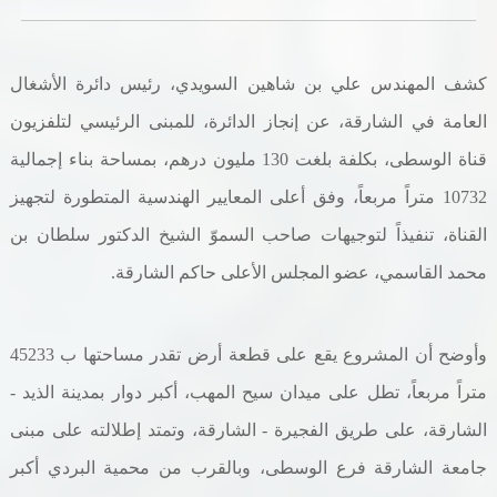
خدمات الدائرة
كشف المهندس علي بن شاهين السويدي، رئيس دائرة الأشغال
التحقق من حالة معاملة
العامة في الشارقة، عن إنجاز الدائرة، للمبنى الرئيسي لتلفزيون
خدمات الأفراد
قناة الوسطى، بكلفة بلغت 130 مليون درهم، بمساحة بناء إجمالية
10732 متراً مربعاً، وفق أعلى المعايير الهندسية المتطورة لتجهيز
خدمات الشركات
القناة، تنفيذاً لتوجيهات صاحب السموّ الشيخ الدكتور سلطان بن
خدمات الجهات الحكومية
محمد القاسمي، عضو المجلس الأعلى حاكم الشارقة
.
خدمات الموظفين
وأوضح أن المشروع يقع على قطعة أرض تقدر مساحتها ب 45233
المكتبة الإلكترونية
متراً مربعاً، تطل على ميدان سيح المهب، أكبر دوار بمدينة الذيد -
الشارقة، على طريق الفجيرة - الشارقة، وتمتد إطلالته على مبنى
جامعة الشارقة فرع الوسطى، وبالقرب من محمية البردي أكبر