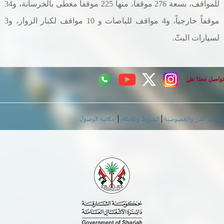
للمواقف، بسعة 276 موقفاً، منها 225 موقفاً مغطى بالخرسانة، و34
موقفاً خارجياً، و4 مواقف للباصات و 10 مواقف لكبار الزوار، و3
لسيارات البثّ
.
اصل معنا على
|
|
اسة الأمن والخصوصية
الشروط والأحكام
إمكانية الوصول