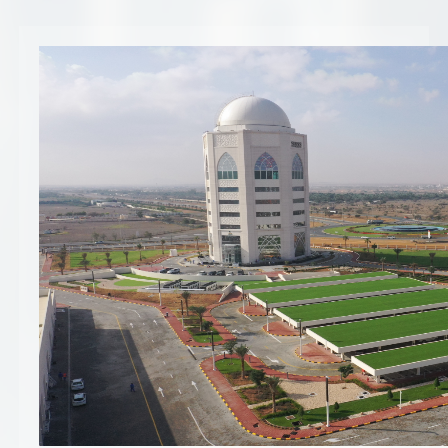
تسجيل شركة جديدة
الأسئلة الشائعة
Vendor Portal -
منصة الشركات
سياسة النظام الإداري المتكامل
جوائز و شهادات
الميثاق
سياسة أمن المعلومات
سياسة الموردين و المشتريات
سياسة نظام إدارة المرافق
مشاريع الدائرة
المنشآت العمرانية