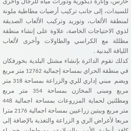
حارس، وإنارة ديكورية ودورات مياه للرجال وأخرى
للسيدات، إلى جانب تركيب أرضيات مطاطية ملونة
لمنطقة الألعاب، وتوريد وتركيب الألعاب الصديقة
لذوي الاحتياجات الخاصة، علاوة على إنشاء منطقة
مظللة مع الكراسي والطاولات وأخرى لألعاب
اللياقة البدنية
.
كذلك تقوم الدائرة بإنشاء مشتل البلدية بخورفكان
في منطقة الحراي بمساحة إجمالية 12762 متر مربع
ويضم
مبني إداري للري والزراعة بمساحة 318 متر
مربع ومبنى
المخازن بمساحة 354 متر مربع
ومظلتين
لحماية المزروعات بمساحة اجمالية 448
متر مربع وبيتين
زراعيين بمساحة اجمالية 2176 مترا
مربعا لأغراض الري و الزراعة والتغذية بالإضافة إلى
كافة أنظمة الأمن والسلامةو
مسطحات خضراء