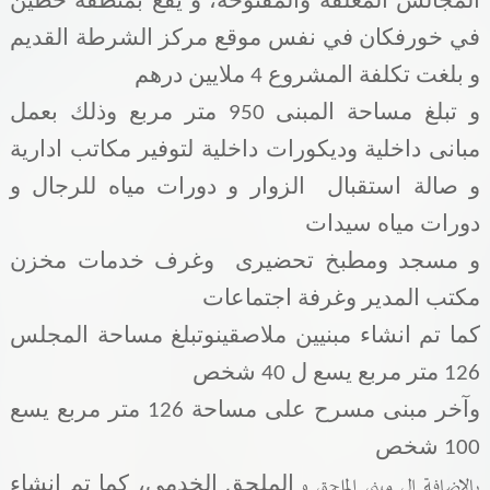
المجالس المغلقة والمفتوحة، و يقع بمنطقة حطين
في خورفكان في نفس موقع مركز الشرطة القديم
و بلغت تكلفة المشروع 4 ملايين درهم
و تبلغ مساحة المبنى
950 متر مربع وذلك بعمل
مبانى داخلية وديكورات داخلية لتوفير مكاتب ادارية
و صالة استقبال
الزوار و دورات مياه للرجال
و
دورات مياه سيدات
و مسجد ومطبخ تحضيرى
وغرف خدمات مخزن
مكتب المدير وغرفة اجتماعات
كما تم انشاء مبنيين
ملاصقينوتبلغ مساحة المجلس
126 متر مربع يسع ل 40 شخص
وآخر مبنى مسرح على مساحة 126 متر مربع يسع
100 شخص
بالاضافة الى مبنى الملحق و
الملحق الخدمى، كما تم إنشاء