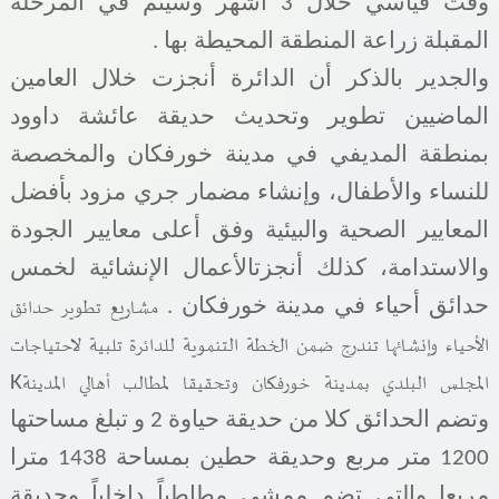
وقت قياسي خلال 3 أشهر وسيتم في المرحلة
المقبلة زراعة المنطقة المحيطة بها .
والجدير بالذكر أن الدائرة أنجزت خلال العامين
الماضيين تطوير وتحديث حديقة عائشة داوود
بمنطقة المديفي في مدينة خورفكان والمخصصة
للنساء والأطفال، وإنشاء مضمار جري مزود بأفضل
المعايير الصحية والبيئية وفق أعلى معايير الجودة
والاستدامة، كذلك أنجزتالأعمال الإنشائية لخمس
مشاريع تطوير حدائق
حدائق أحياء في مدينة خورفكان
.
الأحياء وإنشائها تندرج ضمن الخطة التنموية للدائرة تلبية لاحتياجات
المجلس البلدي بمدينة خورفكان وتحقيقا لمطالب أهالي المدينة
K
وتضم الحدائق كلا من حديقة حياوة 2 و تبلغ مساحتها
1200 متر مربع وحديقة حطين بمساحة 1438 مترا
مربعا والتي تضم ممشى مطاطياً داخلياً
وحديقة