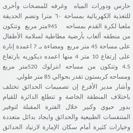
حارس ودورات المياه وغرفه للمضخات وأخرى
للتغذية الكهربائية بمساحة ٦٠ مترا وتضم الحديقة
ملعبا لكرة
القدم بمساحه
945
متر مربع وتتكون
من منطقه ألعاب بأرضية مطاطية لسلامة الأطفال
على مساحة 45 متر مربع ومضاءة بـ 7 اعمدة إنارة
على إرتفاع 10 متر 4 منها
اعمده ديكوريه بارتفاع
4.5 وتتكون من مساحه انترلوك
520متر مربع
ومساحه كربستون تقدر بحوالي 85 متر طولي.
وأشار مدير الأفرع إن تصميمات الحدائق تختلف
باختلاف المنطقة الخاصة و تتطلع الدائرة
للقيام
بدور حيوي وكبير خلال الفترة المقبلة لتوفير
المتنفسات الطبيعية والحدائق وايجاد بدائل متعددة
وخيارات كثيرة أمام سكان الإمارة لارتياد الحدائق