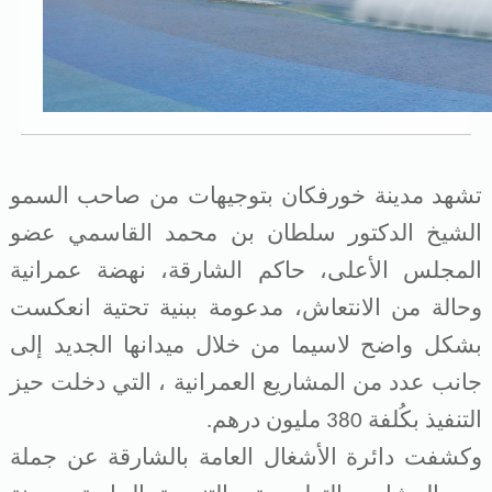
خدمات الدائرة
التحقق من حالة معاملة
خدمات الأفراد
تشهد مدينة خورفكان بتوجيهات من صاحب السمو
خدمات الشركات
الشيخ الدكتور سلطان بن محمد القاسمي عضو
خدمات الجهات الحكومية
المجلس الأعلى، حاكم الشارقة، نهضة عمرانية
خدمات الموظفين
وحالة من الانتعاش، مدعومة ببنية تحتية انعكست
بشكل واضح
لاسيما من خلال ميدانها الجديد إلى
المكتبة الإلكترونية
جانب عدد من المشاريع العمرانية ، التي دخلت حيز
التنفيذ بكُلفة 380 مليون درهم
.
وكشفت دائرة الأشغال العامة بالشارقة عن جملة