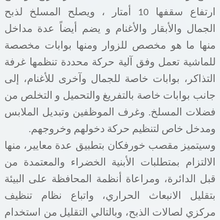
ارتفاع سقفها 10 أمتار ، ويصلح المسلخ لذبح
الجمال والأبقار والأغنام و يضم أيضاً عدة مداخل
منها ما هو مخصص للزوار ومنها بوابات مخصصة
للماشية تعمل وفق آلية حركة محددة تنظمها غرفة
التذاكر، بوابات خاصة للجمال وآخرى للأغنام، إلى
جانب بوابات خاصة بالتفريغ والتحميل و التخلص من
فضلات المسلخ. وغرف الموظفين وتبديل الملابس
ومدخل خاص لتنظيم حركة دخولهم وخروجهم.
وسيتميز مقصب خورفكان بتطبيق عدة معايير، منها
الالتزام بمتطلبات الأبنية الخضراء والمعتمدة من
قبل الدائرة، ومراعاة أنظمة المحافظة على البيئة
بتقليل الانبعاث الحراري، واتباع نظام تنظيف
مركزي لصالات الذبح، وبالتالي التقليل من استخدام