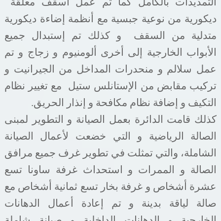
التمديدات بالكامل كما تم عمل أسقف معلقة
ديكورية من نوعية جبسية مع أنظمة إضاءة ديكورية
متدلية من السقف
و كذلك تم إستبدال جميع
الأبواب الخارجية إلى أخرى ألومنيوم و زجاج و تم
عمل سلالم و منحدرات المداخل من الجيرانيت و
تركيب مقابض من الإستانلس ستيل
مع تغيير نظام
التكيف و إضافة نظام مكافحة و إنذار الحريق.
كذلك قامت الدائرة بعمل الصيانة و التطوير لمبنى
الصالة الرياضية و التي خضعت لأعمال الصيانة
الشاملة، والتي تمثلت في تطوير غرف جميع مرافق
الصالة و الممرات و استحداث غرفة ساونا تسع
عشرة أشخاص و غرفة بخار تسع ثمانية أشخاص مع
صالة لياقة بدينة و تم إعادة أعمال الدهانات
الخارجية و الدهانات الداخلية و صيانة شاملة