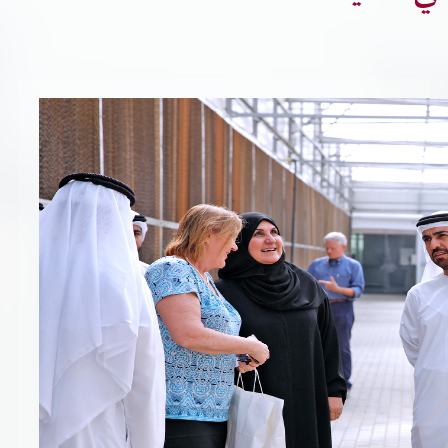
تسجيل شركة جديدة
الأسئلة الشائعة
Vendor Portal -
منصة الشركات
سياسة النظام الإداري المتكامل
جوائز و شهادات
الميثاق
سياسة أمن المعلومات
سياسة الموردين و المشتريات
سياسة نظام إدارة المرافق
مشاريع الدائرة
المنشآت العمرانية