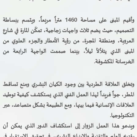
وأقيم المبنى على مساحة 1460 متراً مربعاً، ويتسم ببساطة
التصميم، حيث يضم ثلاث واجهات زجاجية، تمكّن المارة في شارع
العروبة، ومنطقة المجرة، من رؤية الأمطار والجزء العلوي من
المبنى الذي يتلألأ ليلاً، بينما صممت الواجهة الرابعة من
الخرسانة المكشوفة
.
وتخلق العلاقة الطردية بين وجود الكيان البشري ومنع تساقط
المطر، جواً فريداً لهذا العمل الفني الذي يستكشف كيفية توطيد
العلاقات الإنسانية فيما بينها، ومع الطبيعة بشكل متصاعد، عبر
التكنولوجيا
.
ويدعو هذا العمل الزوار إلى استكشاف الدور الذي يمكن أن
يؤديه العلم والتقنية والإبداع البشري، في تحقيق الاستقرار في