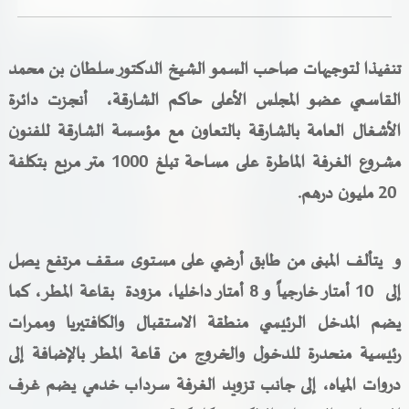
خدمات الدائرة
تنفيذا لتوجيهات صاحب السمو الشيخ الدكتور سلطان بن محمد
التحقق من حالة معاملة
القاسمي عضو المجلس الأعلى حاكم الشارقة، أنجزت دائرة
خدمات الأفراد
الأشغال العامة بالشارقة بالتعاون مع مؤسسة الشارقة للفنون
مشروع الغرفة الماطرة على مساحة تبلغ 1000 متر مربع بتكلفة
خدمات الشركات
20 مليون درهم.
خدمات الجهات الحكومية
خدمات الموظفين
و يتألف المبنى من طابق أرضي على مستوى سقف مرتفع يصل
إلى 10 أمتار خارجياً و 8 أمتار داخليا، مزودة بقاعة المطر، كما
المكتبة الإلكترونية
يضم المدخل الرئيسي منطقة الاستقبال والكافتيريا وممرات
رئيسية منحدرة للدخول والخروج من قاعة المطر بالإضافة إلى
دروات المياه، إلى جانب تزويد الغرفة سرداب خدمي يضم غرف