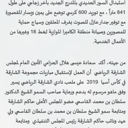
استبدال السور الحديدي بالمدرج الجديد بآخر زجاجي على طول
841 متراً ، مع توريد 600 كرسي توضع على يمين ويسار المقصورة
مع توفير جدار عازل للصوت بغرف المعلقين وسياج حماية
للمصورين وصيانة منطقة الكاميرا الموازية لخط 18 وغيرها من
الأعمال الخدمية.
من جهته، أكد سعادة عيسى هلال الحزامي الأمين العام لمجلس
الشارقة الرياضي أن العمل لإستقبال مباريات مجموعة الشارقة
في كأس آسيا 2019 على ملعب نادي الشارقة الرياضي يسير
وفق ماهو مرسوم له بدعم ورعاية صاحب السمو الشيخ الدكتور
سلطان بن محمد القاسمي عضو المجلس الأعلى حاكم الشارقة
ومتابعة سمو الشيخ سلطان بن محمد بن سلطان القاسمي ولي
عهد ونائب حاكم الشارقة رئيس المجلس التنفيذي ومتابعة