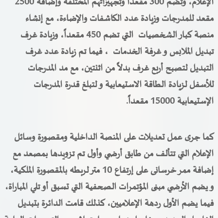
الإعلام، وتضم 300 مقعداً وتجهيزاتهم المختلفة وإضافة 2500
مقعد للمدرجات وزيادة عدد الكاشفات والإضاءة
، مع إنشاء
منصة كبار الشخصيات التي تضم 450 مقعداً، وزيادة غرف
تبديل الملابس و غرفة الخدمات ، فيما تم زيادة عدد غرف
التبديل لتصبح أربع غرف بدلاً من اثنتين، مع مد المدرجات
للأسفل لزيادة الطاقة الاستيعابية و لتبلغ قدرة المدرجات
الإستيعابية 15000 مقعداً.
كما جرى عمل تعديلات على المنصة الداخلية ومقصورة وسائل
الإعلام التي تتألف من طابق أرضي وأول تم تزويدها بمصعد مع
إضافة ممر خرسانى على إرتفاع 10 متر لربطه بالمقصورة الملكية،
و يضم الأرضي مبنى المؤتمرات الصحفية التي تسبق أو تلي المباراة،
فيما يضم الأول ردهة الإعلاميين، كذلك قامت الدائرة بتبديل