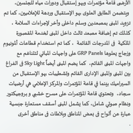
الأرضى قاعة مؤتمرات وبهو إستقبال ودورات مياه للجنسين،
ويتضمن الطابق العلوى بهو الإستقبال وردهة للإعلاميين، كما تم
تزويد المبنى بمصعدين وسلم داخلى وأخر لإجراءات السلامة ،
كذلك تم إضافة مصعد ثالث داخل المبنى لخدمة المقصورة
الملكية فى المدرجات القائمة ، كما تم استخدام قطاعات ألمونيوم
وزجاج يعلوها
GRP Panels
على واجهات المباني لتتناغم مع
واجهات المبنى القائم، كما يضم المبنى أيضاً
Sky Light
فى الفراغ
بين المبنى والمبنى الإدارى القائم وتشطيبات بهو الإستقبال من
السيراميك بينما في قاعة المؤتمرات والمركز الإعلامي هي أرضيات
سجاد، وتحتوي قاعة المؤتمرات على مسرح خشبي و بروجيكتور
ونظام صوتي شامل، كما يشمل المبنى أسقف مستعارة جبسية
عبارة عن ألواح فى بعض المناطق وبلاطات فى مناطق أخرى
.