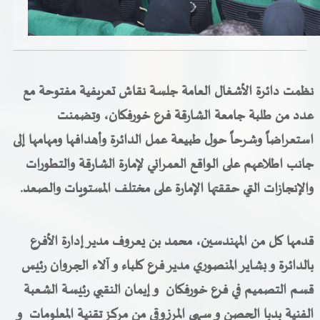
خدمات الدائرة
التحقق من حالة معاملة
نظمت دائرة الأشغال العامة جلسة نقاش تعريفية مفتوحة مع
خدمات الأفراد
عدد من طلبة جامعة الشارقة فرع خورفكان، وتضمنت
خدمات الشركات
استعراضاً وشرحاً حول طبيعة عمل الدائرة وأهدافها ومهامها إلى
جانب اطلاعهم على الواقع العمراني لإمارة الشارقة والتطورات
خدمات الجهات الحكومية
والإنجازات التي حققتها الإمارة على مختلف المستويات والصعد
.
خدمات الموظفين
المكتبة الإلكترونية
قدمها كل من المهندسين، محمد بن يعروف مدير إدارة الأفرع
بالدائرة و بشاير المنصوري مدير فرع كلباء و آلاء الجروان رئيس
قسم التصميم في فرع خورفكان و إيمان النقبي رئيسة الشعبة
الفنية بدبا الحصن و سهى المرزوقي من مركز تقنية المعلومات و