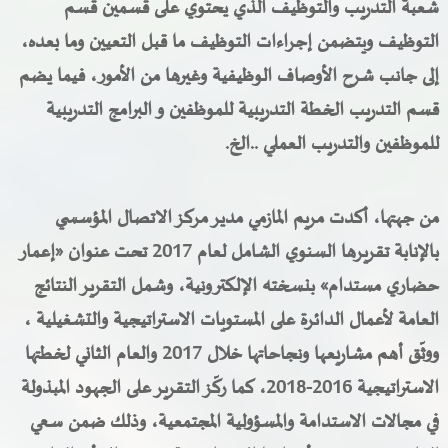
شعبة التدريب والتوظيف الذي يحتوي على قسمين قسم
التوظيف ويتضمن إجراءات التوظيف ما قبل التعيين وما بعده،
إلى جانب شرح الأوصاف الوظيفية وغيرها من الأمور، فيما يضم
قسم التدريب الخطة التدريبية للموظفين و البرامج التدريبية
للموظفين والتدريب العملي ..الخ.
من جهتها، أكدت مريم المازمي مدير مركز الاتصال المؤسسي
بالإنابة تقريرها السنوي الشامل لعام 2017 تحت عنوان «إعمار
حضاري مستدام» بنسخته الإلكترونية، وشمل التقرير النتائج
العامة لأعمال الدائرة على المستويات الاستراتيجية والتشغيلية ،
ووثّق أهم مشاريعها ونجاحاتها خلال 2017 والعام الثاني لخطتها
الاستراتيجية 2016-2018، كما ركّز التقرير على الجهود المبذولة
في مجالات الاستدامة والمسؤولية المجتمعية، وذلك ضمن سعي