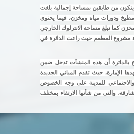
 يتكون من طابقين بمساحة إجمالية بلغت
طابق الأرضي على قاعة طعام وجلسات خارجية تسع لعدد 70 شخص ومطبخ ودورات مياه ومخزن، فيما يحتوي
لعدد 115 شخص ومطبخ ودورات مياه ومخزن كما تبلغ مساحة الانترلوك الخارجي
ة مشروع المطعم حيث راعت الدائرة في
ع بالدائرة أن هذه المنشآت تدخل ضمن
ها الإمارة، حيث تقدم المباني الجديدة
والاجتماعي للمدينة على وجه الخصوص
ارقة، والتي من شأنها الارتقاء بمختلف