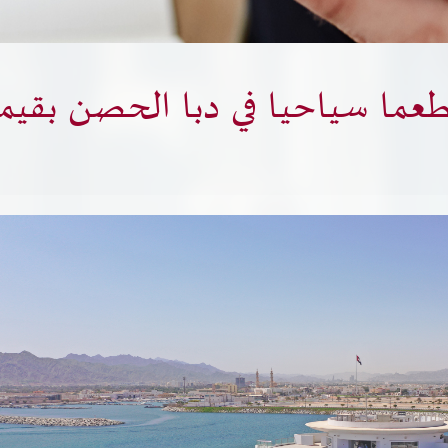
بحث
احيا في دبا الحصن بقيمة 10 ملاييـــن در
امكانية الوصول