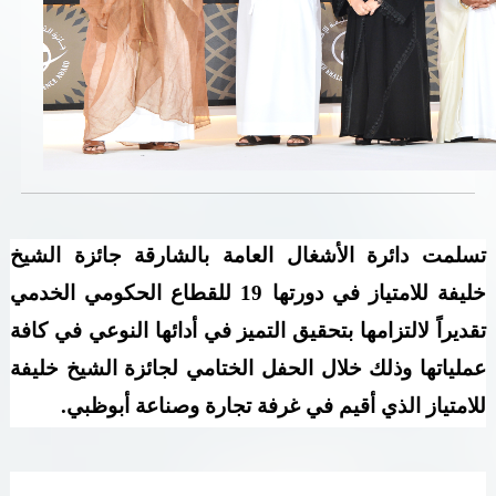
خدمات الدائرة
التحقق من حالة معاملة
خدمات الأفراد
خدمات الشركات
خدمات الجهات الحكومية
تسلمت دائرة الأشغال العامة بالشارقة جائزة الشيخ
خليفة للامتياز في دورتها 19 للقطاع الحكومي الخدمي
خدمات الموظفين
تقديراً لالتزامها بتحقيق التميز في أدائها النوعي في كافة
المكتبة الإلكترونية
عملياتها وذلك خلال الحفل الختامي لجائزة الشيخ خليفة
للامتياز الذي أقيم في غرفة تجارة وصناعة أبوظبي.