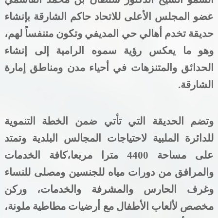
عضو
المجلس
الأعلى
للاتحاد
حاكم
الشارقة
بإنشاء
حديقة
تخدم
أهالي
حي
المديفي
وتكون
متنفساً
لهم،
وهو
ما
يعكس
رؤية
سموه
الرامية
إلى
إنشاء
الحدائق
والمتنزهات
في
أحياء
مدن
ومناطق
إمارة
الشارقة
.
وتضم
الحديقة
التي
تأتي
ضمن
الخطة
التنموية
للدائرة
الملبية
لاحتياجات
المجالس
البلدية وتمتد
على مساحة 4400 مترا مربعا،
كافة
الخدمات
والمرافق
من
دورات مياه للجنسين ومصلى للنساء
وغرف الحارس والمشرفة والخدمات، وركن
مخصص لألعاب الأطفال مع أرضيات مطاطية ملونة،