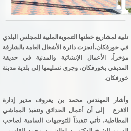
خدمات الدائرة
التحقق من حالة معاملة
تلبية
لمشاريع
خطتها
التنموية
الملبية
للمجلس البلدي
خدمات الأفراد
في خورفكان،
أنجزت دائرة الأشغال العامة بالشارقة
خدمات الشركات
مؤخراً، الأعمال الإنشائية والمدنية في حديقة
خدمات الجهات الحكومية
المديفي بخورفكان، وجرى تسليمها إلى بلدية مدينة
خورفكان.
خدمات الموظفين
المكتبة الإلكترونية
وأشار
المهندس
محمد
بن
يعروف
مدير
إدارة
الافرع
إلى
أن
أعمال
الحدائق
وتنفيذ
المماشي
المطاطية،
تأتي
تنفيذاً
للتوجيهات
السامية
لصاحب
السمو
الشيخ
الدكتور
سلطان
بن
محمد
القاسمي