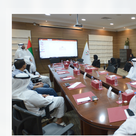
تسجيل شركة جديدة
الأسئلة الشائعة
Vendor Portal -
منصة الشركات
سياسة النظام الإداري المتكامل
جوائز و شهادات
الميثاق
سياسة أمن المعلومات
سياسة الموردين و المشتريات
سياسة نظام إدارة المرافق
مشاريع الدائرة
المنشآت العمرانية