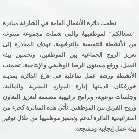
خدمات الدائرة
نظمت دائرة الأشغال العامة في الشارقة مبادرة
التحقق من حالة معاملة
"نسعالكم" لموظفيها، والتي شملت مجموعة متنوعة
خدمات الأفراد
من الأنشطة التثقيفية والترفيهية. تهدف المبادرة إلى
تعزيز الروح الجماعية بين الموظفين، وتحسين بيئة
خدمات الشركات
العمل، ورفع مستوى الرضا الوظيفي والإنتاجية، تضمنت
خدمات الجهات الحكومية
الأنشطة ورشة عمل تفاعلية في فرع الدائرة بمدينة
خدمات الموظفين
خورفكان قدمتها إدارة الموارد البشرية والمالية،
وجلسات توعوية، وبرامج ترفيهية مصممة لتعزيز التعاون
المكتبة الإلكترونية
وروح الفريق بين الموظفين. تأتي هذه المبادرة كجزء من
استراتيجية الدائرة لدعم وتحفيز موظفيها من خلال توفير
بيئة عمل إيجابية ومشجعة.