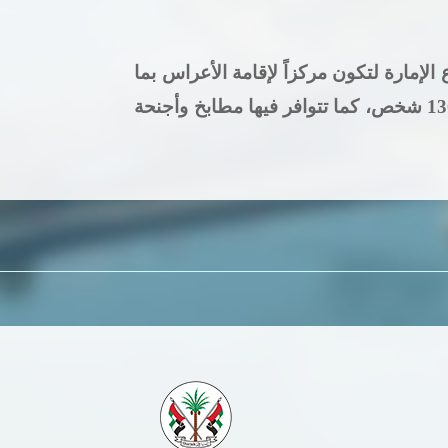
إمارة لتكون مركزاً لإقامة الأعراس بما
تتضمنه من مرافق ذات كفاءة عالية وصورة جمالية متميزة، حيث تحتوي على صالة داخلية تتسع لـ 1300 شخص، كما تتوافر فيها مطابخ وأجنحة