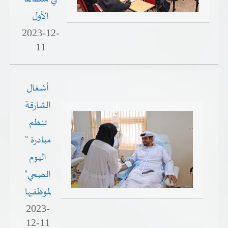
الأول
2023-12-
11
أشغال
الشارقة
تنظم
مبادرة "
اليوم
الصحي"
لموظفيها
2023-
12-11