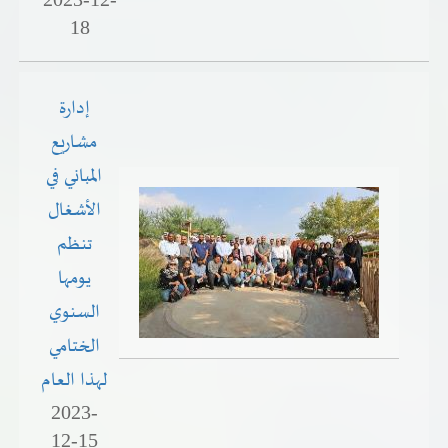
18
إدارة
مشاريع
المباني في
الأشغال
تنظم
يومها
السنوي
الختامي
لهذا العام
2023-
12-15