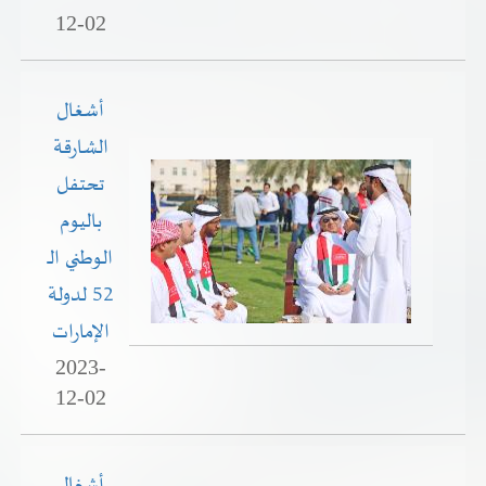
12-02
أشغال
الشارقة
تحتفل
باليوم
الوطني الـ
52 لدولة
الإمارات
2023-
12-02
أشغال