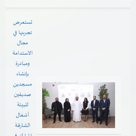
تستعرض
تجربتها في
مجال
الاستدامة
ومبادرة
بإنشاء
مسجدين
صديقين
للبيئة
أشغال
الشارقة
تشارك في