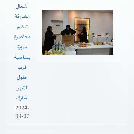
أشغال
الشارقة
تنظم
محاضرة
مميزة
بمناسبة
قرب
حلول
الشهر
المبارك
2024-
03-07