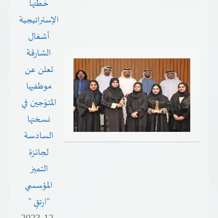
خطتها
الإستراتيجية
أشغال
الشارقة
تعلن عن
موظفيها
المتوّجين في
نسختها
السادسة
لجائزة
التميز
المؤسسي
"ارتقِ "
2023-12-