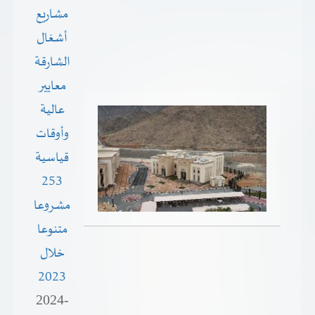
مشاريع
أشغال
الشارقة
معايير
عالية
وأوقات
قياسية
253
مشروعا
متنوعا
خلال
2023
2024-