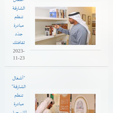
الشارقة
تنظم
مبادرة
جدّد
ثقافتك
2023-
11-23
"أشغال
الشارقة"
تنظم
مبادرة
للتسجيل