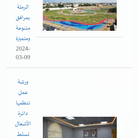
تسجيل شركة جديدة
الرملة
الأسئلة الشائعة
بمرافق
Vendor Portal -
منصة الشركات
متنوعة
سياسة النظام الإداري المتكامل
ومتميزة
جوائز و شهادات
2024-
الميثاق
03-09
سياسة أمن المعلومات
ورشة
سياسة الموردين و المشتريات
عمل
سياسة نظام إدارة المرافق
تنظمها
دائرة
مشاريع الدائرة
الأشغال
المنشآت العمرانية
تسلط