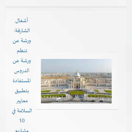
أشغال
الشارقة:
ورشة عن
تنظم
ورشة عن
الدروس
المستفادة
بتطبيق
معايير
السلامة في
10
مشاريع