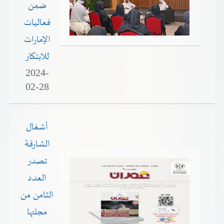
ضمن
فعاليات
الإمارات
للابتكار
2024-
02-28
أشغال
الشارقة
تصدر
العدد
الثامن من
مجلتها