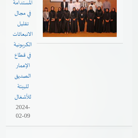
المستدامة
في مجال
تقليل
الانبعاثات
الكربونية
في قطاع
الإعمار
الصديق
للبيئة
للأشغال
2024-
02-09