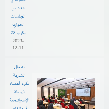
عدد من
الجلسات
الحوارية
بكوب 28
2023-
12-11
أشغال
الشارقة
تكرم أعضاء
الخطة
الإستراتيجية
في ملتقاها