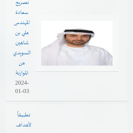
تصريح
سعادة
المهندس
علي بن
شاهين
السويدي
عن
الموازنة
2024-
01-03
تطبيقاً
لأهداف