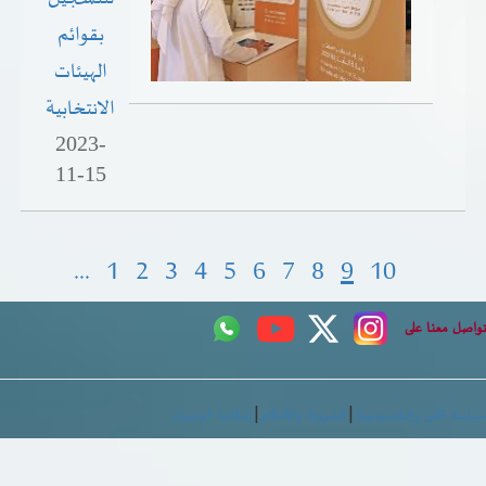
بقوائم
الهيئات
الانتخابية
2023-
11-15
...
1
2
3
4
5
6
7
8
9
10
تواصل معنا على
|
|
سياسة الأمن والخصوصية
الشروط والأحكام
إمكانية الوصول