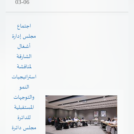
03-06
اجتماع
مجلس إدارة
أشغال
الشارقة
لمناقشة
استراتيجيات
النمو
والتوجهات
المستقبلية
للدائرة
مجلس دائرة