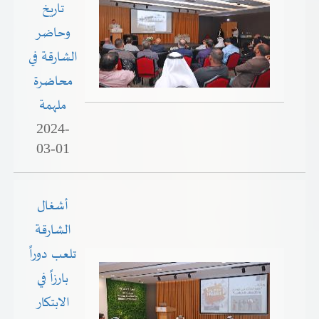
تاريخ
وحاضر
الشارقة في
محاضرة
ملهمة
2024-
03-01
أشغال
الشارقة
تلعب دوراً
بارزاً في
الابتكار